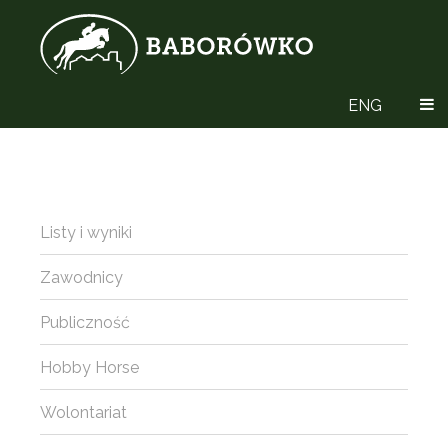
ENG
Listy i wyniki
Zawodnicy
Publiczność
Hobby Horse
Wolontariat