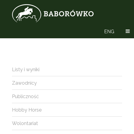
ENG
Listy i wyniki
Zawodnicy
Publiczność
Hobby Horse
Wolontariat