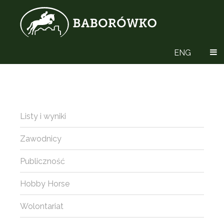
ENG
Listy i wyniki
Zawodnicy
Publiczność
Hobby Horse
Wolontariat