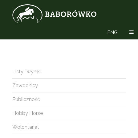
ENG
Listy i wyniki
Zawodnicy
Publiczność
Hobby Horse
Wolontariat