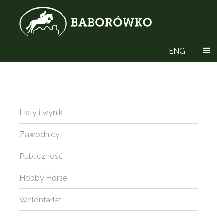
ENG
Listy i wyniki
Zawodnicy
Publiczność
Hobby Horse
Wolontariat