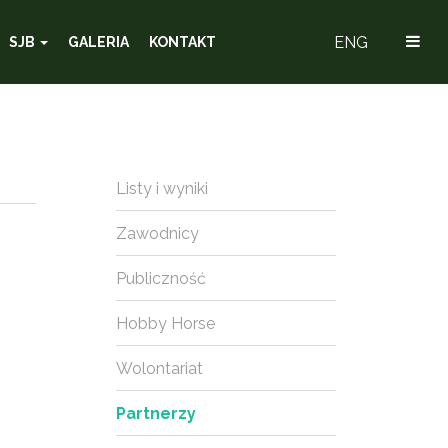
ENG
SJB
GALERIA
KONTAKT
Listy i wyniki
Zawodnicy
Publiczność
Hobby Horse
Wolontariat
Partnerzy