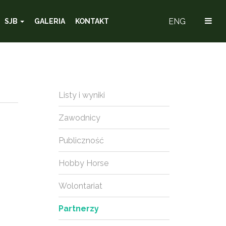
ENG
SJB
GALERIA
KONTAKT
Listy i wyniki
Zawodnicy
Publiczność
Hobby Horse
Wolontariat
Partnerzy