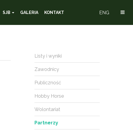
ENG
SJB
GALERIA
KONTAKT
Listy i wyniki
Zawodnicy
Publiczność
Hobby Horse
Wolontariat
Partnerzy