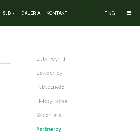
ENG
SJB
GALERIA
KONTAKT
Listy i wyniki
Zawodnicy
Publiczność
Hobby Horse
Wolontariat
Partnerzy