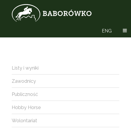
ENG
Listy i wyniki
Zawodnicy
Publiczność
Hobby Horse
Wolontariat