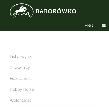
ENG
Listy i wyniki
Zawodnicy
Publiczność
Hobby Horse
Wolontariat