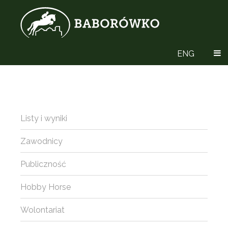
ENG
Listy i wyniki
Zawodnicy
Publiczność
Hobby Horse
Wolontariat