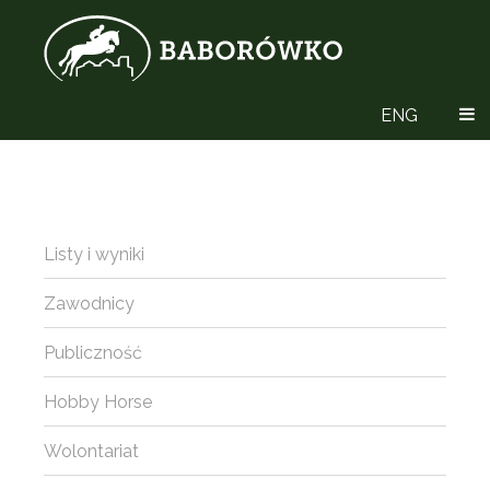
ENG
Listy i wyniki
Zawodnicy
Publiczność
Hobby Horse
Wolontariat