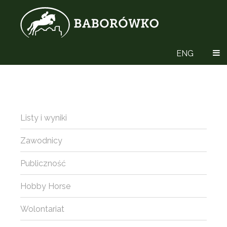
ENG
Listy i wyniki
Zawodnicy
Publiczność
Hobby Horse
Wolontariat