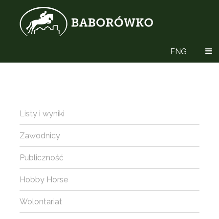
ENG
Listy i wyniki
Zawodnicy
Publiczność
Hobby Horse
Wolontariat