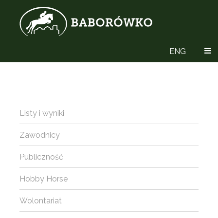
ENG
Listy i wyniki
Zawodnicy
Publiczność
Hobby Horse
Wolontariat