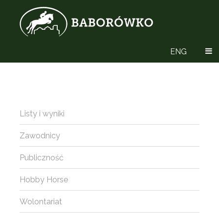
ENG
Listy i wyniki
Zawodnicy
Publiczność
Hobby Horse
Wolontariat