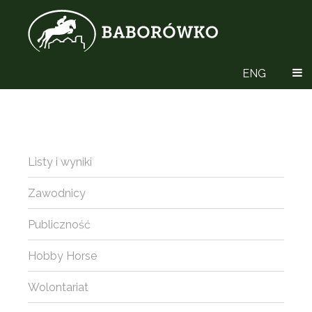
ENG
Listy i wyniki
Zawodnicy
Publiczność
Hobby Horse
Wolontariat