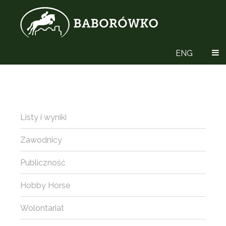
ENG
Listy i wyniki
Zawodnicy
Publiczność
Hobby Horse
Wolontariat