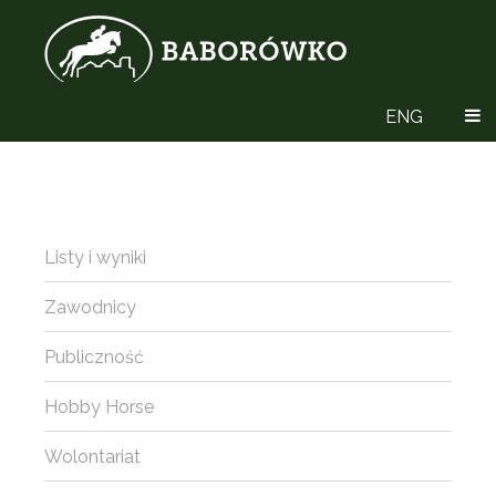
ENG
Listy i wyniki
Zawodnicy
Publiczność
Hobby Horse
Wolontariat