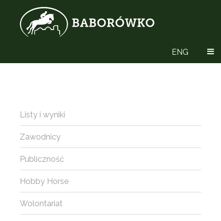
ENG
Listy i wyniki
Zawodnicy
Publiczność
Hobby Horse
Wolontariat