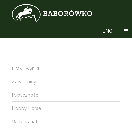
ENG
Listy i wyniki
Zawodnicy
Publiczność
Hobby Horse
Wolontariat