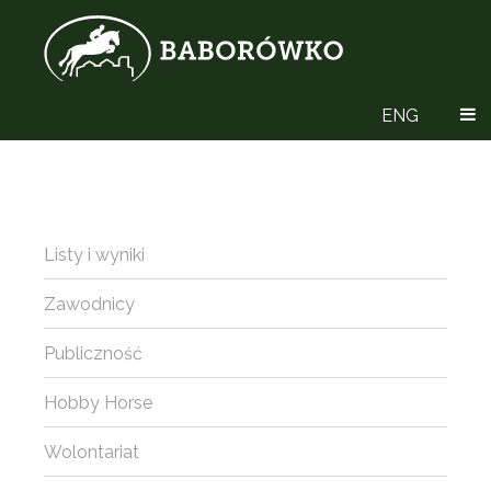
ENG
Listy i wyniki
Zawodnicy
Publiczność
Hobby Horse
Wolontariat