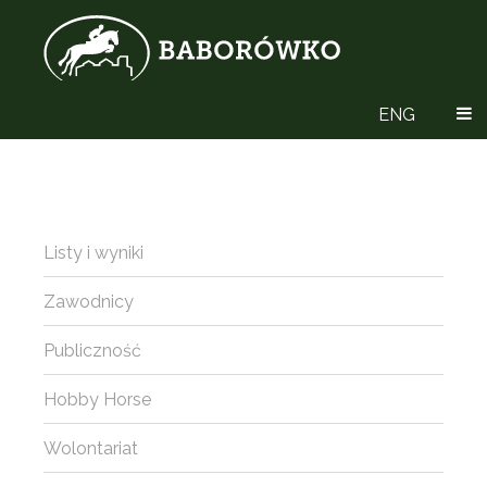
ENG
Listy i wyniki
Zawodnicy
Publiczność
Hobby Horse
Wolontariat