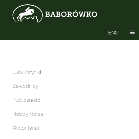
ENG
Listy i wyniki
Zawodnicy
Publiczność
Hobby Horse
Wolontariat