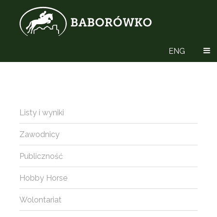
ENG
Listy i wyniki
Zawodnicy
Publiczność
Hobby Horse
Wolontariat