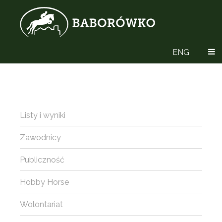
ENG
Listy i wyniki
Zawodnicy
Publiczność
Hobby Horse
Wolontariat