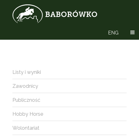
ENG
Listy i wyniki
Zawodnicy
Publiczność
Hobby Horse
Wolontariat