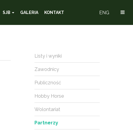
ENG
SJB
GALERIA
KONTAKT
Listy i wyniki
Zawodnicy
Publiczność
Hobby Horse
Wolontariat
Partnerzy