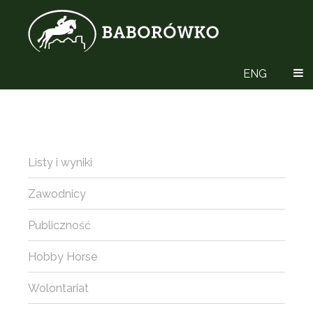
ENG
Listy i wyniki
Zawodnicy
Publiczność
Hobby Horse
Wolontariat