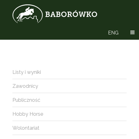
ENG
Listy i wyniki
Zawodnicy
Publiczność
Hobby Horse
Wolontariat