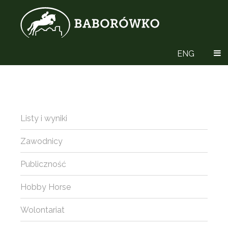
ENG
Listy i wyniki
Zawodnicy
Publiczność
Hobby Horse
Wolontariat