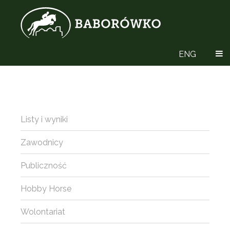
ENG
Listy i wyniki
Zawodnicy
Publiczność
Hobby Horse
Wolontariat