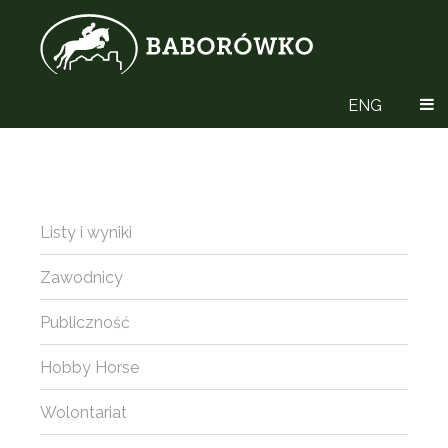
ENG
Listy i wyniki
Zawodnicy
Publiczność
Hobby Horse
Wolontariat