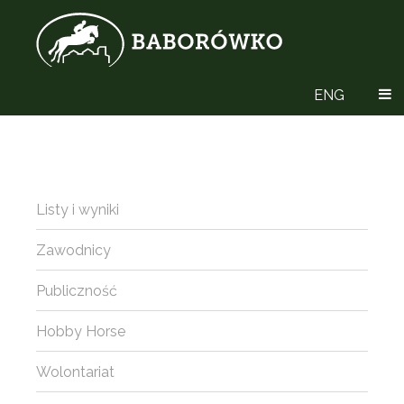
ENG
Listy i wyniki
Zawodnicy
Publiczność
Hobby Horse
Wolontariat