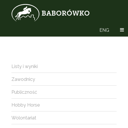
ENG
Listy i wyniki
Zawodnicy
Publiczność
Hobby Horse
Wolontariat