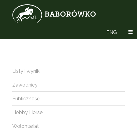
ENG
Listy i wyniki
Zawodnicy
Publiczność
Hobby Horse
Wolontariat