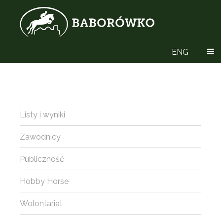
ENG
Listy i wyniki
Zawodnicy
Publiczność
Hobby Horse
Wolontariat