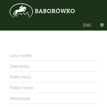
ENG
Listy i wyniki
Zawodnicy
Publiczność
Hobby Horse
Wolontariat