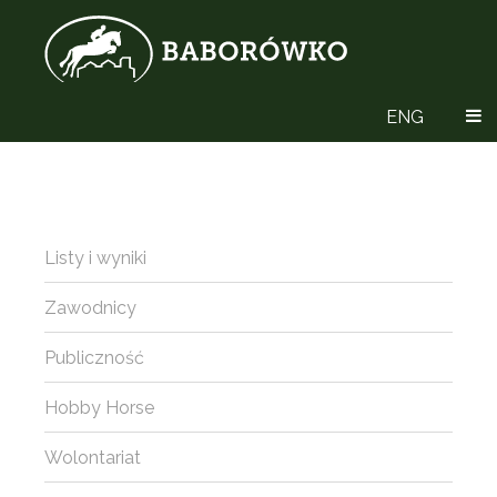
ENG
Listy i wyniki
Zawodnicy
Publiczność
Hobby Horse
Wolontariat