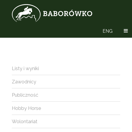
ENG
Listy i wyniki
Zawodnicy
Publiczność
Hobby Horse
Wolontariat