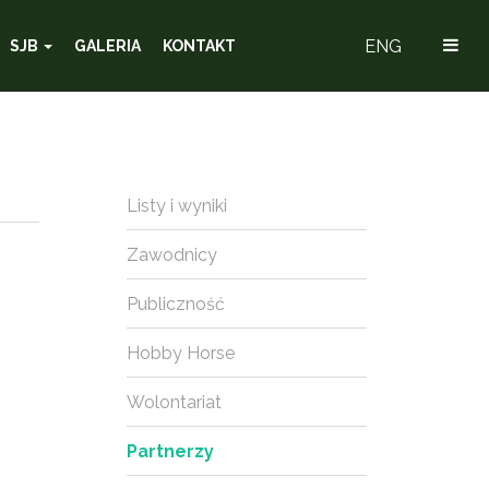
ENG
SJB
GALERIA
KONTAKT
Listy i wyniki
Zawodnicy
Publiczność
Hobby Horse
Wolontariat
Partnerzy