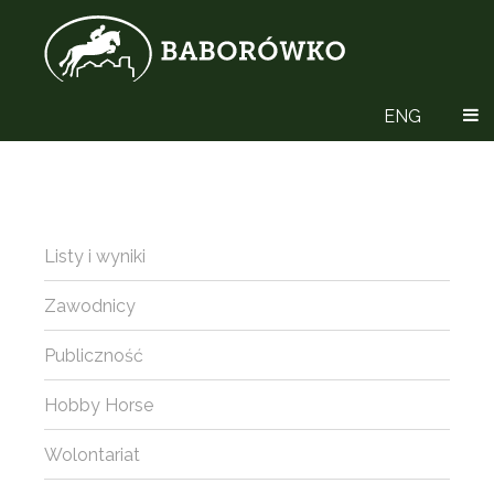
ENG
Listy i wyniki
Zawodnicy
Publiczność
Hobby Horse
Wolontariat