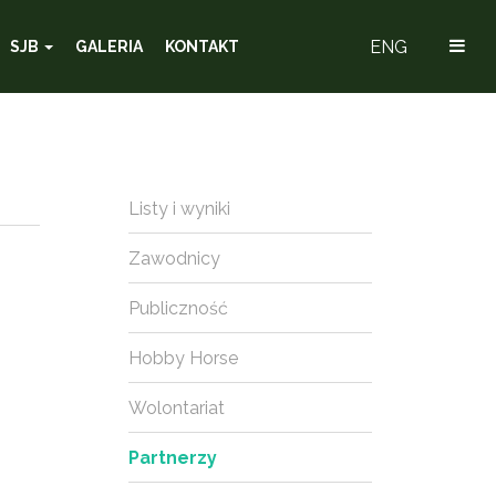
ENG
SJB
GALERIA
KONTAKT
Listy i wyniki
Zawodnicy
Publiczność
Hobby Horse
Wolontariat
Partnerzy