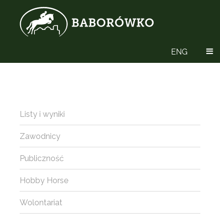
ENG
Listy i wyniki
Zawodnicy
Publiczność
Hobby Horse
Wolontariat