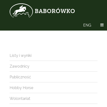
ENG
Listy i wyniki
Zawodnicy
Publiczność
Hobby Horse
Wolontariat