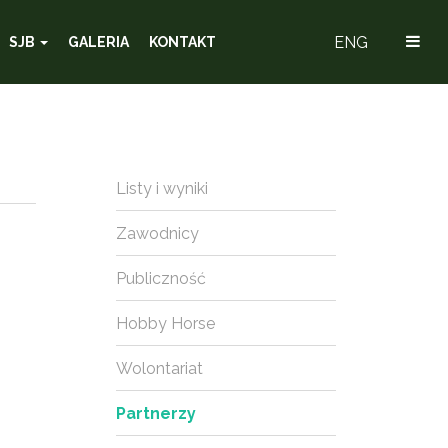
ENG
SJB
GALERIA
KONTAKT
Listy i wyniki
Zawodnicy
Publiczność
Hobby Horse
Wolontariat
Partnerzy