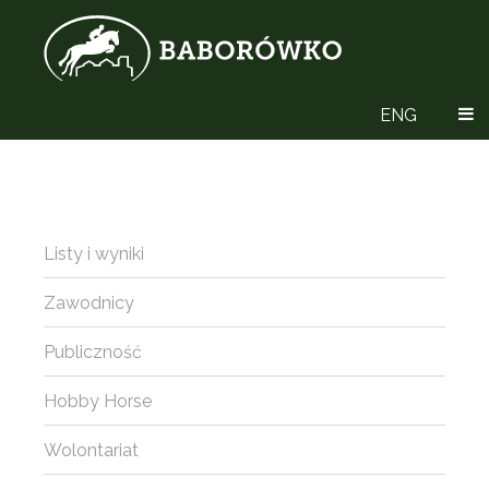
ENG
Listy i wyniki
Zawodnicy
Publiczność
Hobby Horse
Wolontariat