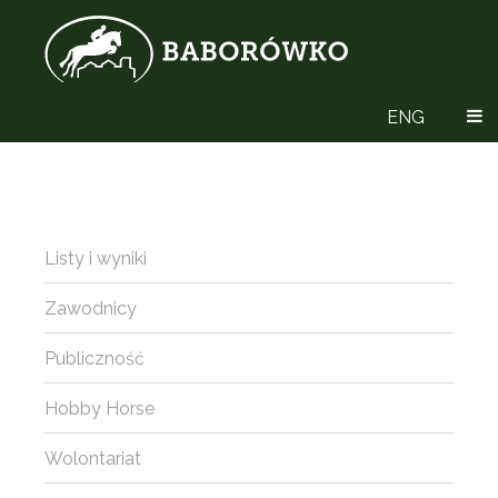
ENG
Listy i wyniki
Zawodnicy
Publiczność
Hobby Horse
Wolontariat