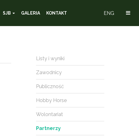
ENG
SJB
GALERIA
KONTAKT
Listy i wyniki
Zawodnicy
Publiczność
Hobby Horse
Wolontariat
Partnerzy